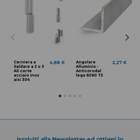
Cerniera a
Angolare
4,88 €
2,27 €
Saldare a 2 o 3
Alluminio -
Ali corte
Anticorodal
A
acciaio inox
lega 6060 T5
aisi 304
Iscriviti alla Newsletter ed ottieni lo