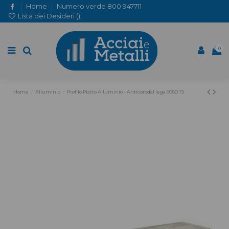
Home
Numero verde 800 947711
Lista dei Desideri (
)
0
Home
Alluminio
Profilo Piatto Alluminio - Anticorodal lega 6060 T5